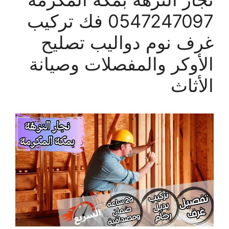
0547247097 فك تركيب
غرف نوم دواليب تصليح
الأوكر والمفصلات وصيانة
الأثاث