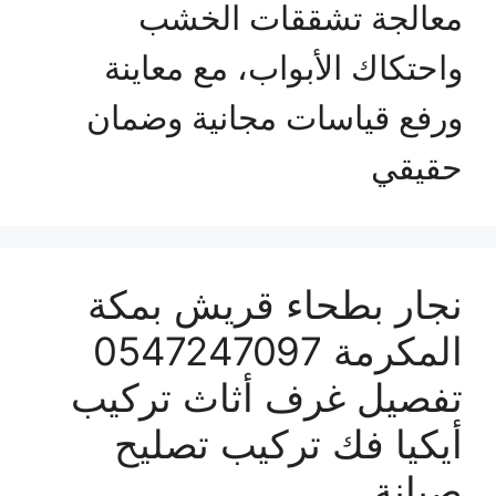
معالجة تشققات الخشب
واحتكاك الأبواب، مع معاينة
ورفع قياسات مجانية وضمان
حقيقي
نجار بطحاء قريش بمكة
المكرمة 0547247097
تفصيل غرف أثاث تركيب
أيكيا فك تركيب تصليح
صيانة