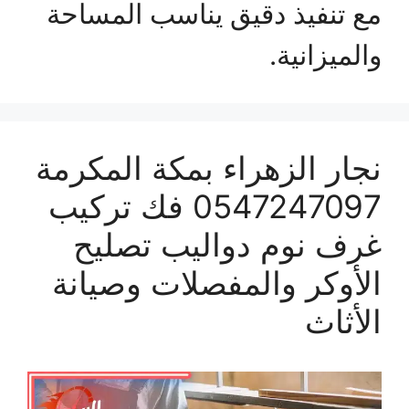
مع تنفيذ دقيق يناسب المساحة
والميزانية.
نجار الزهراء بمكة المكرمة
0547247097 فك تركيب
غرف نوم دواليب تصليح
الأوكر والمفصلات وصيانة
الأثاث