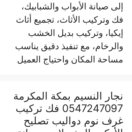
إلى صيانة الأبواب والشبابيك،
فك وتركيب الأثاث، تجميع أثاث
إيكيا، وتركيب بديل الخشب
والرخام، مع تنفيذ دقيق يناسب
مساحة المكان واحتياج العميل
نجار النسيم بمكة المكرمة
0547247097 فك تركيب
غرف نوم دواليب تصليح