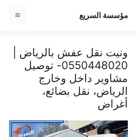
مؤسسة السريع
القائمة
ونيت نقل عفش بالرياض |
0550448020- توصيل
مشاوير داخل وخارج
الرياض، نقل بضائع،
أغراض