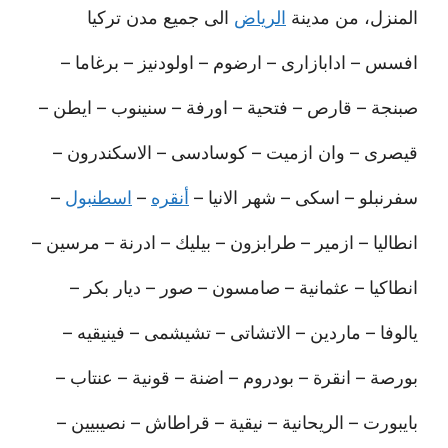
المنزل، من مدينة
الرياض
الى جميع مدن تركيا
افسس – ادابازارى – ارضوم – اولودنيز – برغاما –
صبنجة – قارص – فتحية – اورفة – سنينوب – ايطن –
قيصرى – وان ازميت – كوسادسى – الاسكندرون –
سفرنبلو – اسكى – شهر الانيا –
أنقره
–
اسطنبول
–
انطاليا – ازمير – طرابزون – بيليك – ادرنة – مرسين –
انطاكيا – عثمانية – صامسون – صور – ديار بكر –
يالوفا – ماردين – الاتشاتى – تشيشمى – فينيقيه –
بورصة – انقرة – بودروم – اضنة – قونية – عنتاب –
بايبورت – الريحانية – نيقية – قراطاش – نصيبيين –