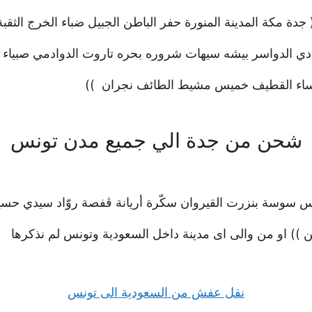
دة مكة المدينة المنورة حفر الباطن الجبيل ضباء الخرج الثقبة
ادي الدواسر بيشه سيهات شروره بحره تاروت الدوادمي صبياء ب
لاحساء القطيف خميس مشيط الطائف نجران ))
شحن من جدة الي جميع مدن تونس
س سوسة بنزرت القيروان سكّرة أريانة ڨفصة روّاد سيدي حسي
)) او من والى اى مدينة داخل السعودية وتونس لم نذكرها
نقل عفش من السعودية الى تونس