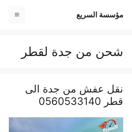
مؤسسة السريع
القائمة
شحن من جدة لقطر
نقل عفش من جدة الى
قطر 0560533140