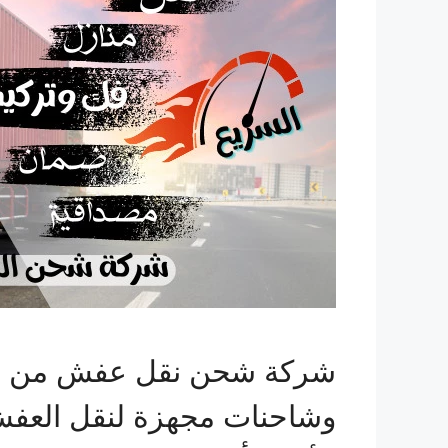
شركة شحن نقل عفش من السع
وشاحنات مجهزة لنقل العفش ب