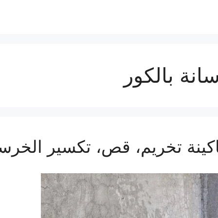
نة بالكور
كينة تخريم، قص، تكسير الخرسا