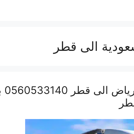
ودية الى قطر
شرك
طر