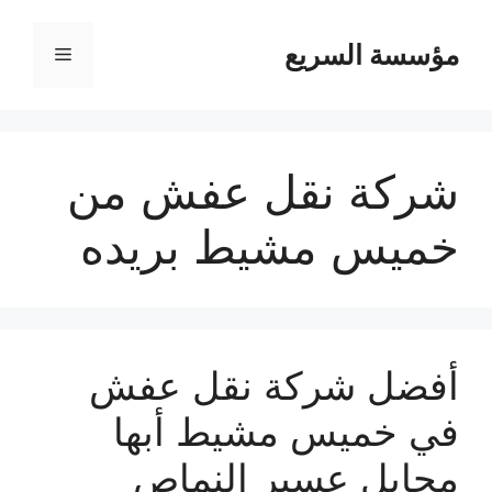
مؤسسة السريع
القائمة
شركة نقل عفش من
خميس مشيط بريده
أفضل شركة نقل عفش
في خميس مشيط أبها
محايل عسير النماص