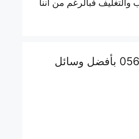
التغليف فبالرغم من اننا
شركة نقل عفش من جدة الى سلطنة عمان 0560533140 بأفضل وسائل