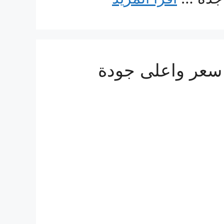
 البحرين 0560533140 ارخص سعر واعلى جودة