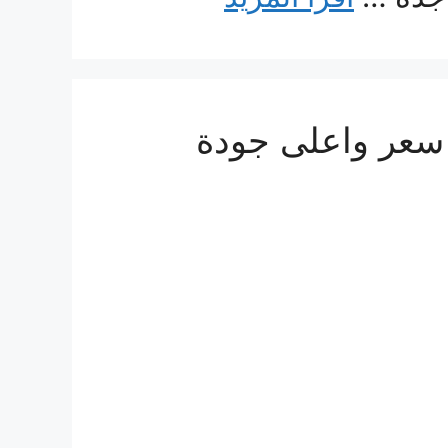
 البحرين 0560533140 ارخص سعر واعلى جودة