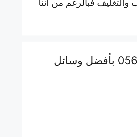
التغليف فبالرغم من اننا
شركة نقل عفش من جدة الى سلطنة عمان 0560533140 بأفضل وسائل