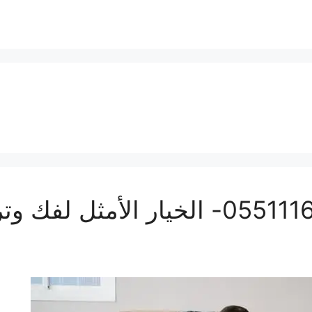
افضل نجار بجدة | 0551116964- الخيار 