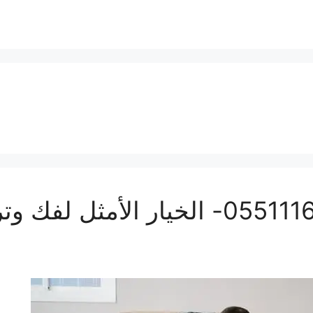
افضل نجار بجدة | 0551116964- الخيار 