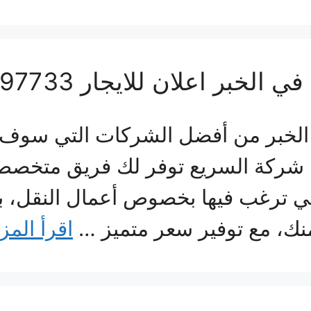
 اعلان للايجار 01063997733
خبر من أفضل الشركات التي سوف تج
ن شركة السريع توفر لك فريق متخصص م
تي ترغب فيها بخصوص أعمال النقل، بج
نك، مع توفير سعر متميز …
اقرأ المز