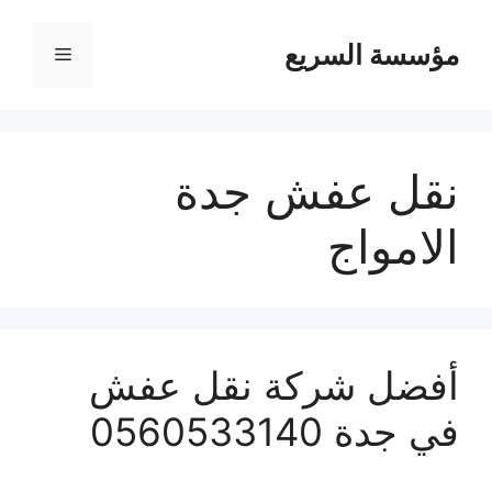
مؤسسة السريع
القائمة
نقل عفش جدة
الامواج
أفضل شركة نقل عفش
في جدة 0560533140