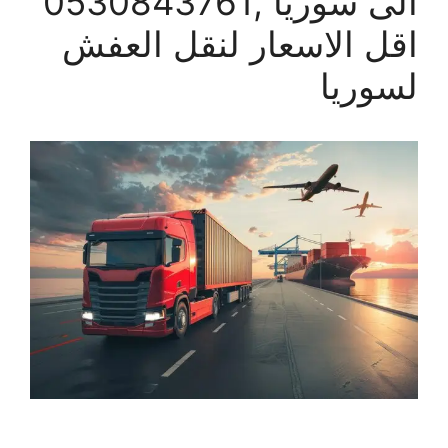
الى سوريا ,0530843761
اقل الاسعار لنقل العفش
لسوريا