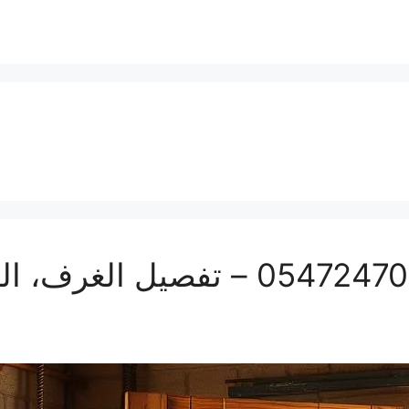
تفصيل أبواب بمكة | 0547247097 – تفص