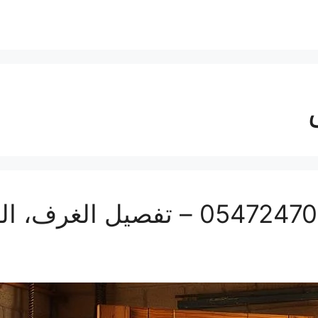
تفصيل أبواب بمكة | 0547247097 – تفص