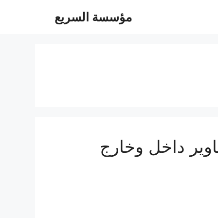
مؤسسة السريع
05504480- توصيل مشاوير داخل وخارج