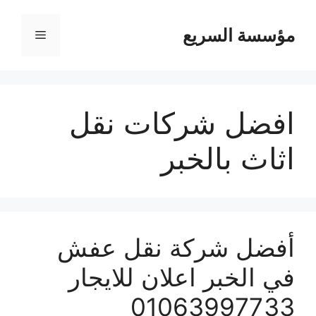
مؤسسة السريع
القائمة
افضل شركات نقل
اثاث بالخبر
أفضل شركة نقل عفش
في الخبر اعلان للايجار
01063997733