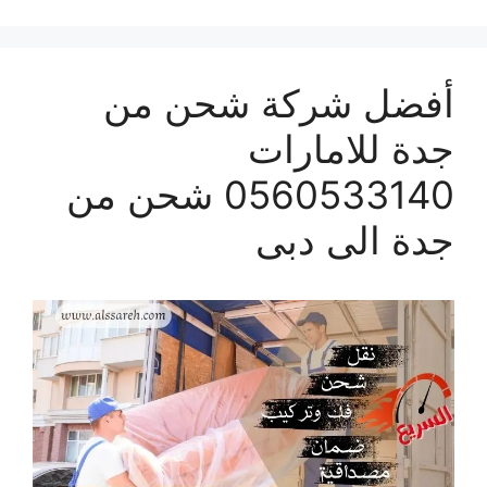
أفضل شركة شحن من
جدة للامارات
0560533140 شحن من
جدة الى دبى