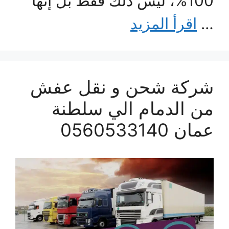
100%، ليس ذلك فقط بل إنها
…
اقرأ المزيد
شركة شحن و نقل عفش
من الدمام الي سلطنة
عمان 0560533140