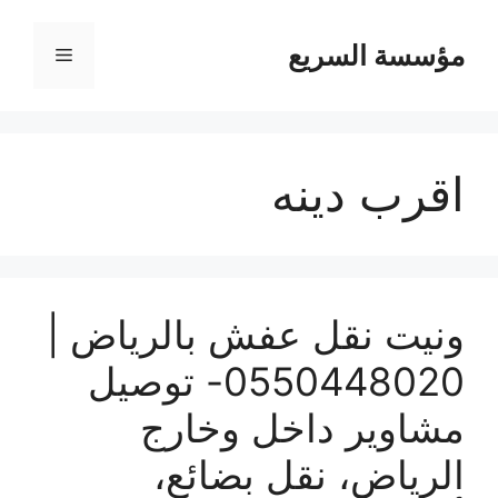
مؤسسة السريع
القائمة
اقرب دينه
ونيت نقل عفش بالرياض |
0550448020- توصيل
مشاوير داخل وخارج
الرياض، نقل بضائع،