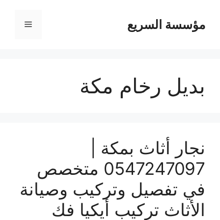
مؤسسة السريع
القائمة
بديل رخام مكة
نجار أثاث بمكة |
0547247097 متخصص
في تفصيل وتركيب وصيانة
الأثاث تركيب أيكيا فك