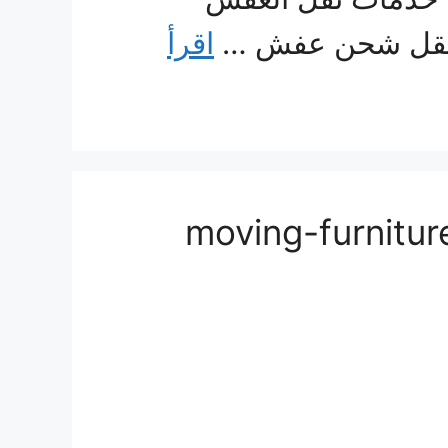
يف نقل شحن عفش …
اقرأ
قل عفش من جدة الى الاردن 0560533140 moving-furniture-