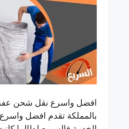
افضل واسرع نقل شحن عفش م
بالمملكة تقدم افضل واسرع
الخدمة فالسريع لطالما كا