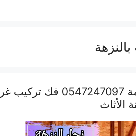
النزهة
نجار النزهة بمكة المكرمة 97
 الأثاث