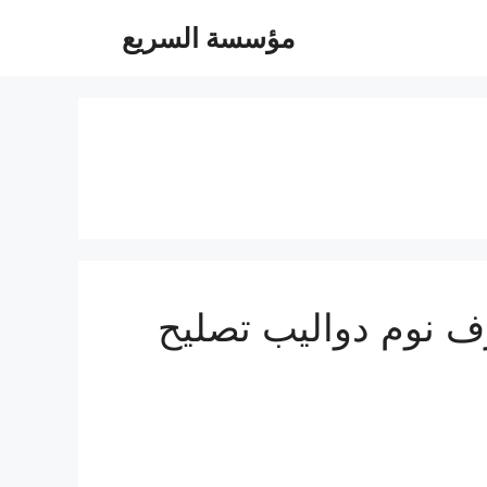
مؤسسة السريع
05472470 فك تركيب غرف نوم دواليب تصليح