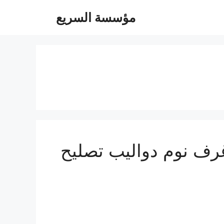
مؤسسة السريع
ة 0547247097 فك تركيب غرف نوم دواليب تصليح