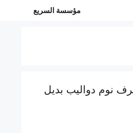
مؤسسة السريع
 0547247097 فك تركيب غرف نوم دواليب بديل