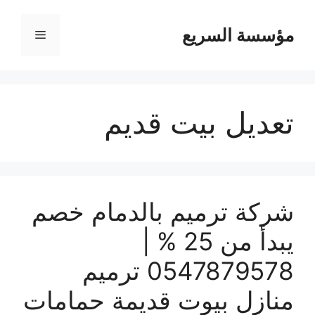
مؤسسة السريع
القائمة
تعديل بيت قديم
شركة ترميم بالدمام خصم
يبدأ من 25 % |
0547879578 ترميم
منازل بيوت قديمة حمامات