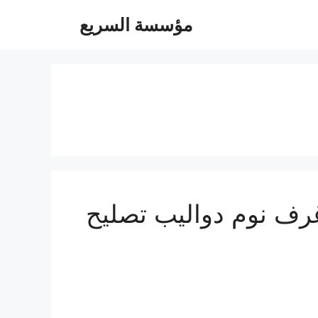
مؤسسة السريع
ة 0547247097 فك تركيب غرف نوم دواليب تصليح