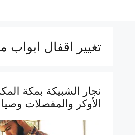
تغيير اقفال ابواب م
الأوكر والمفصلات وصيانة