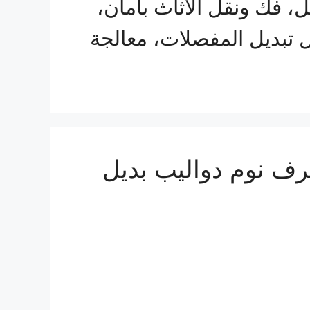
ل، فك ونقل الأثاث بأمان،
 تبديل المفصلات، معالجة
 0547247097 فك تركيب غرف نوم دواليب بديل