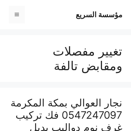
مؤسسة السريع
القائمة
تغيير مفصلات
ومقابض تالفة
نجار العوالي بمكة المكرمة
0547247097 فك تركيب
غرف نوم دواليب بديل