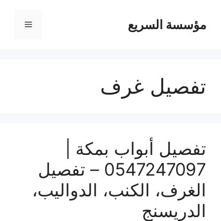
مؤسسة السريع
القائمة
تفصيل غرف
تفصيل أبواب بمكة |
0547247097 – تفصيل
الغرف، الكنب، الدواليب،
الدريسنج