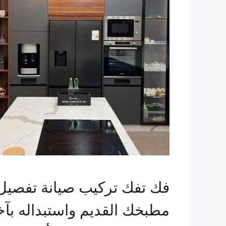
فك تفك تركيب صيانة تفصيل 
مطبخك القديم واستبداله ب