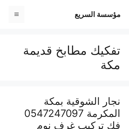
مؤسسة السريع
القائمة
تفكيك مطابخ قديمة
مكة
نجار الشوقية بمكة
المكرمة 0547247097
فك تركيب غرف نوم