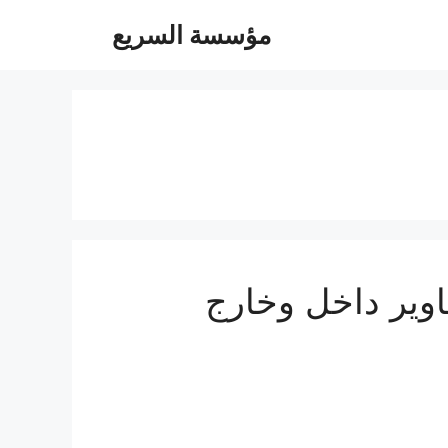
مؤسسة السريع
05504480- توصيل مشاوير داخل وخارج