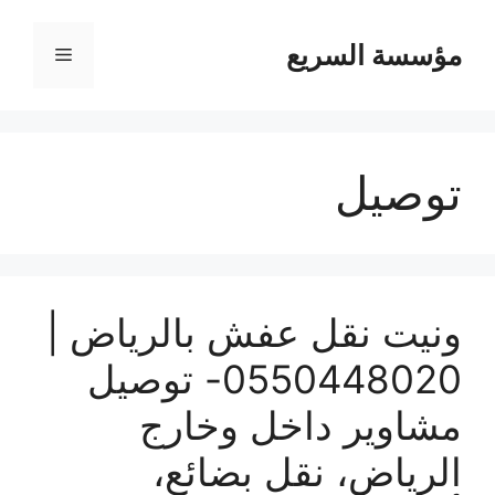
مؤسسة السريع
القائمة
توصيل
ونيت نقل عفش بالرياض |
0550448020- توصيل
مشاوير داخل وخارج
الرياض، نقل بضائع،