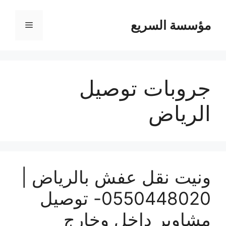
مؤسسة السريع
القائمة
جروبات توصيل
الرياض
ونيت نقل عفش بالرياض |
0550448020- توصيل
مشاوير داخل وخارج