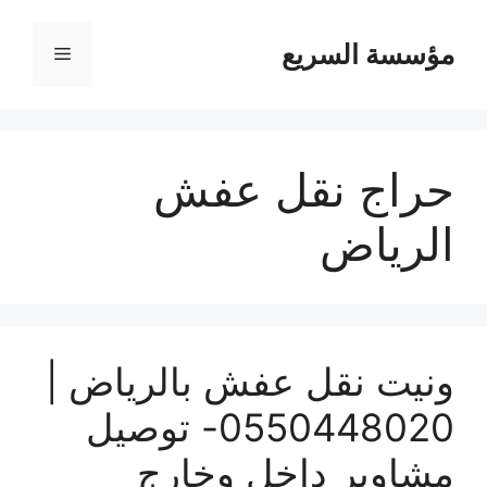
مؤسسة السريع
القائمة
حراج نقل عفش
الرياض
ونيت نقل عفش بالرياض |
0550448020- توصيل
مشاوير داخل وخارج