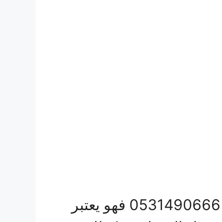
دباب نقل عفش بجدة تواصل معه الان جوال وواتس اب علي رقم 0531490666 فهو يعتبر