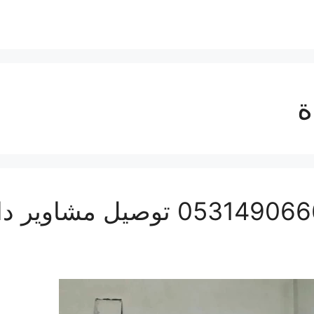
ة
دباب نقل عفش بجدة 0531490666 