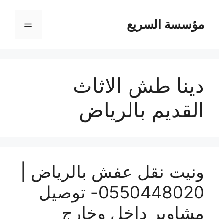
مؤسسة السريع
القائمة
دينا طش الاثاث
القديم بالرياض
ونيت نقل عفش بالرياض |
0550448020- توصيل
مشاوير داخل وخارج