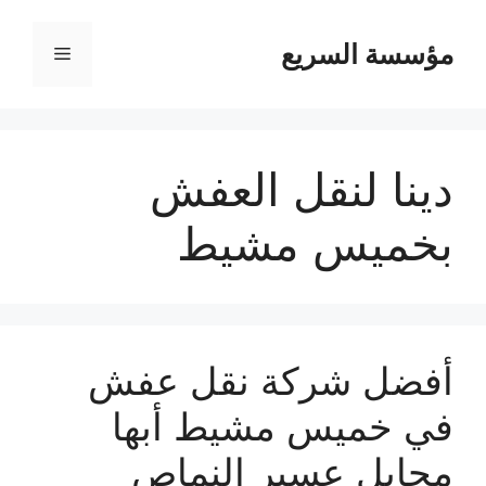
مؤسسة السريع
القائمة
دينا لنقل العفش
بخميس مشيط
أفضل شركة نقل عفش
في خميس مشيط أبها
محايل عسير النماص