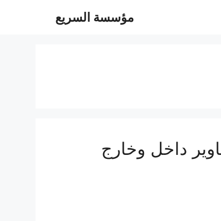
مؤسسة السريع
05504480- توصيل مشاوير داخل وخارج