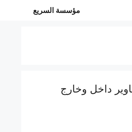
مؤسسة السريع
05504480- توصيل مشاوير داخل وخارج