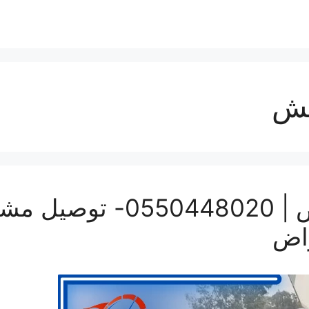
فش
ونيت نقل عفش بالرياض | 20
راض