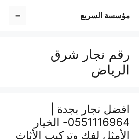
مؤسسة السريع
القائمة
رقم نجار شرق
الرياض
افضل نجار بجدة |
0551116964- الخيار
الأمثل لفك وتركيب الأثاث