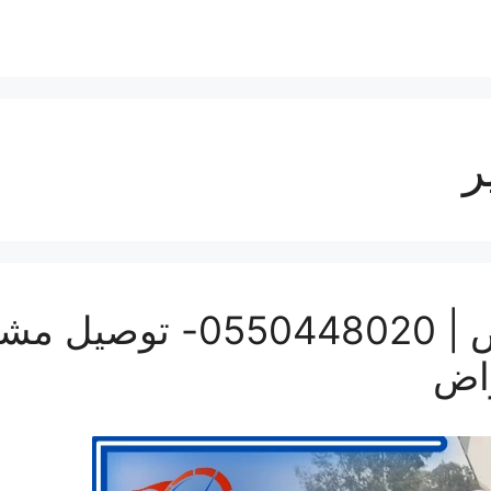
ر
ونيت نقل عفش بالرياض | 20
راض