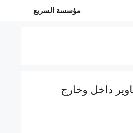
مؤسسة السريع
05504480- توصيل مشاوير داخل وخارج