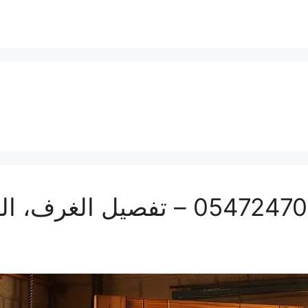
تفصيل أبواب بمكة | 0547247097 – تفص