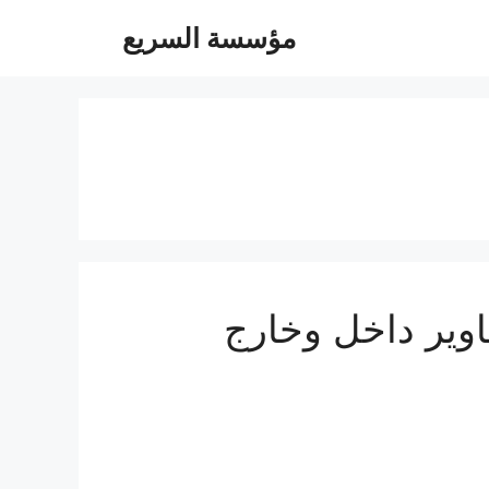
مؤسسة السريع
05504480- توصيل مشاوير داخل وخارج