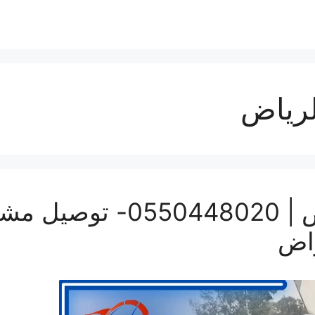
لرياض
ونيت نقل عفش بالرياض | 20
راض