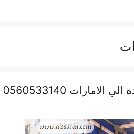
ات
نقل