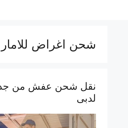
شحن اغراض للامار
لدبى