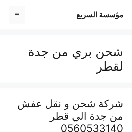
مؤسسة السريع
القائمة
شحن بري من جدة
لقطر
شركة شحن و نقل عفش
من جدة الي قطر
0560533140