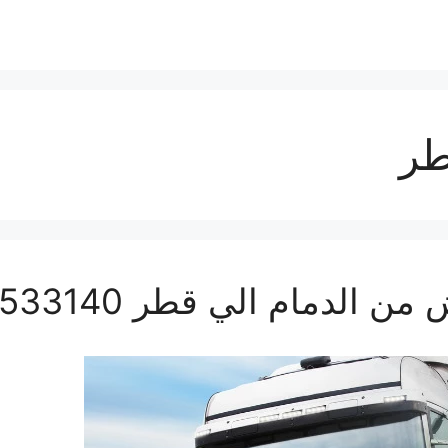
طر
دمام الي قطر 0560533140