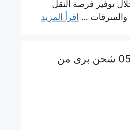
لال توفير فرصة النقل
ق والسرقات …
اقرأ المزيد
شركة نقل عفش من الرياض الى الامارات 0560533140 شحن برى من